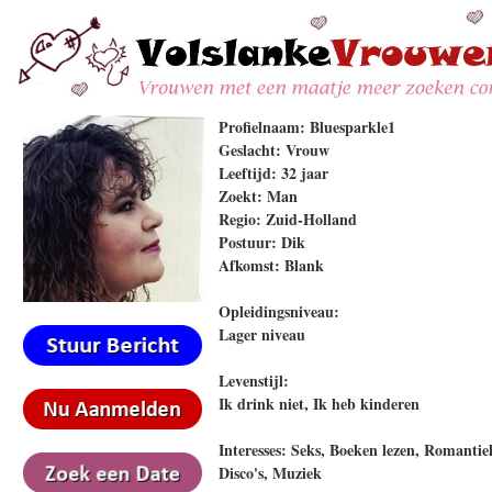
Profielnaam: Bluesparkle1
Geslacht: Vrouw
Leeftijd: 32 jaar
Zoekt: Man
Regio: Zuid-Holland
Postuur: Dik
Afkomst: Blank
Opleidingsniveau:
Lager niveau
Levenstijl:
Ik drink niet, Ik heb kinderen
Interesses: Seks, Boeken lezen, Romantie
Disco's, Muziek