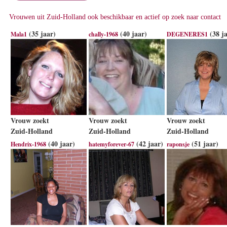
Vrouwen uit Zuid-Holland ook beschikbaar en actief op zoek naar contact
(35 jaar)
(40 jaar)
(38 ja
Mala1
chally-1968
DEGENERES1
Vrouw zoekt
Vrouw zoekt
Vrouw zoekt
Zuid-Holland
Zuid-Holland
Zuid-Holland
(40 jaar)
(42 jaar)
(51 jaar)
Hendrix-1968
hatemyforever-67
raponsje