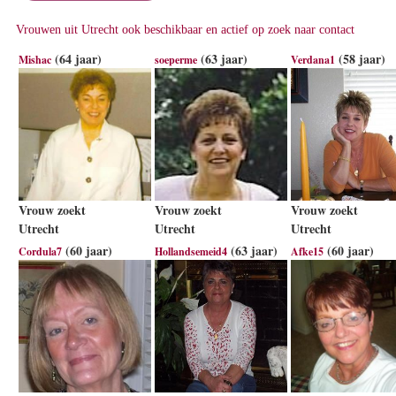
Vrouwen uit Utrecht ook beschikbaar en actief op zoek naar contact
(64 jaar)
(63 jaar)
(58 jaar)
Mishac
soeperme
Verdana1
Vrouw zoekt
Vrouw zoekt
Vrouw zoekt
Utrecht
Utrecht
Utrecht
(60 jaar)
(63 jaar)
(60 jaar)
Cordula7
Hollandsemeid4
Afke15