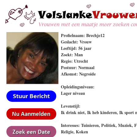
Profielnaam: Brechje12
Geslacht: Vrouw
Leeftijd: 56 jaar
Zoekt: Man
Regio: Utrecht
Postuur: Normaal
Afkomst: Negroide
Opleidingsniveau:
Lager niveau
Levenstijl:
Ik drink niet, Ik heb kinderen, Ik sport n
Interesses: Tuinieren, Politiek, Muziek, 
Religie, Koken