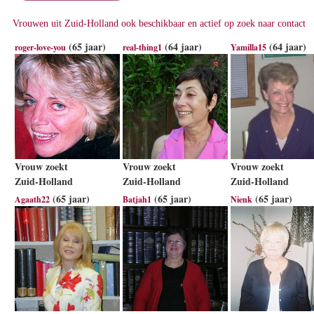
Vrouwen uit Zuid-Holland ook beschikbaar en actief op zoek naar contact
(65 jaar)
(64 jaar)
(64 jaar)
roger-love-you
real-thing1
Yamilla15
Vrouw zoekt
Vrouw zoekt
Vrouw zoekt
Zuid-Holland
Zuid-Holland
Zuid-Holland
(65 jaar)
(65 jaar)
(65 jaar)
Agaath22
Batjah1
Nienk