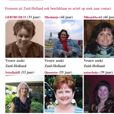
Vrouwen uit Zuid-Holland ook beschikbaar en actief op zoek naar contact
(33 jaar)
(44 jaar)
(44 jaa
GERTRUDE33
Missleintje
Miiesjebbe-64
Vrouw zoekt
Vrouw zoekt
Vrouw zoekt
Zuid-Holland
Zuid-Holland
Zuid-Holland
(53 jaar)
(55 jaar)
(39 jaar)
SsteefjuhH
Queenster
nataschake