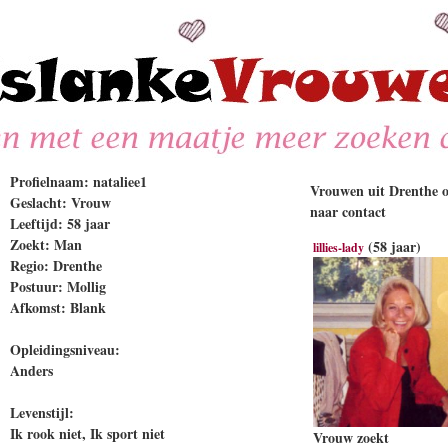
Profielnaam: nataliee1
Vrouwen uit Drenthe o
Geslacht: Vrouw
naar contact
Leeftijd: 58 jaar
Zoekt: Man
(58 jaar)
lillies-lady
Regio: Drenthe
Postuur: Mollig
Afkomst: Blank
Opleidingsniveau:
Anders
Levenstijl:
Ik rook niet, Ik sport niet
Vrouw zoekt