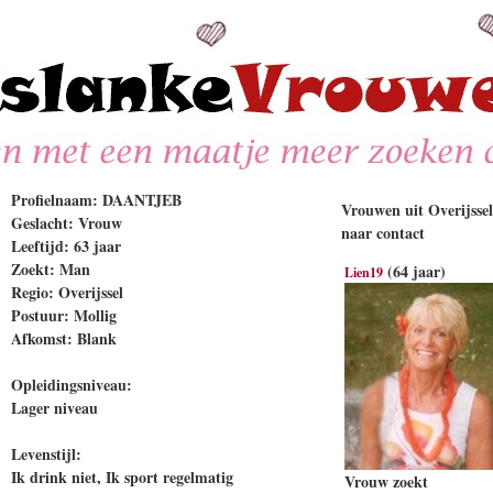
Profielnaam: DAANTJEB
Vrouwen uit Overijssel
Geslacht: Vrouw
naar contact
Leeftijd: 63 jaar
Zoekt: Man
(64 jaar)
Lien19
Regio: Overijssel
Postuur: Mollig
Afkomst: Blank
Opleidingsniveau:
Lager niveau
Levenstijl:
Ik drink niet, Ik sport regelmatig
Vrouw zoekt