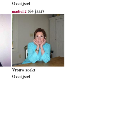
Overijssel
(64 jaar)
madjuh2
Vrouw zoekt
Overijssel